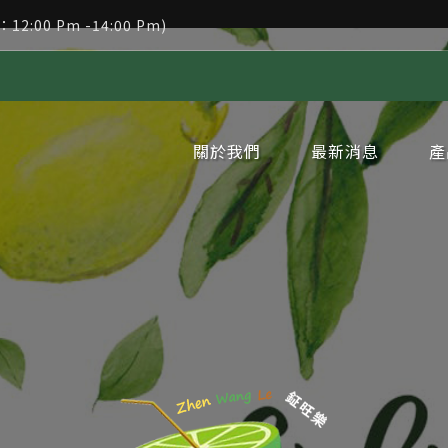
：12:00 Pm -14:00 Pm)
關於我們
最新消息
產
企業簡介
企業沿革
品牌理念
網站地圖
隱私權政策
公告消息
新聞消息
冷
冷
冷
冷
冷
冷
冷
冷
冷
冷
冷
冷
冷
冷
冷
冷
冷
冷
冷
冷
新
周
季
代