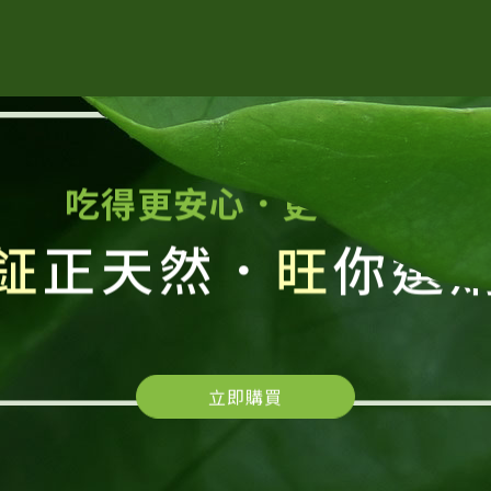
吃得更安心．更有保障
鉦
正天然．
旺
你選
立即購買