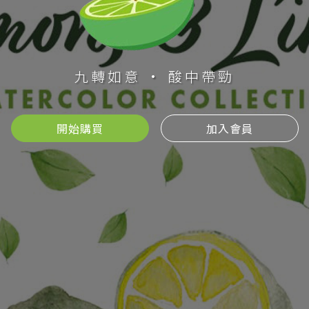
九轉如意 · 酸中帶勁
開始購買
加入會員