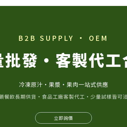
B2B SUPPLY · OEM
量批發・客製代工
冷凍原汁・果漿・果肉一站式供應
鎖餐飲長期供貨・食品工廠客製代工・少量試樣皆可
立即詢價