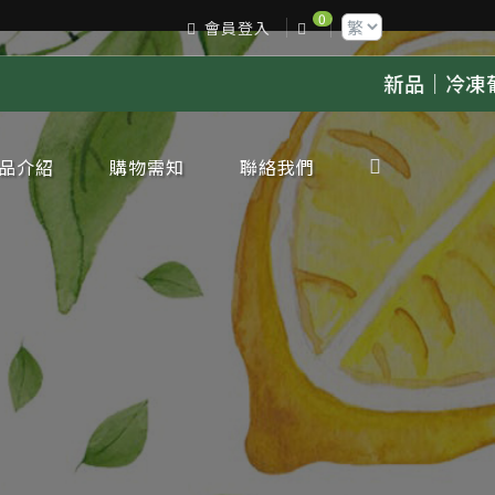
0
會員登入
新品｜冷凍葡萄果漿上架，歡迎來電詢價
點擊
品介紹
購物需知
聯絡我們
凍檸檬專區
凍金桔專區
凍柳丁專區
凍葡萄柚專區
凍百香果專區
凍水蜜桃專區
凍奇異果專區
凍芭樂專區
凍甘蔗專區
凍蘋果專區
凍葡萄專區
凍鳳梨專區
凍芒果專區
凍草莓專區
凍荔枝專區
凍蓮霧專區
凍橘子專區
凍原汁其他專區
凍水果肉其他專區
凍水果蜜糖類
鮮鮮果類
邊產品類
節限定類
工生產服務