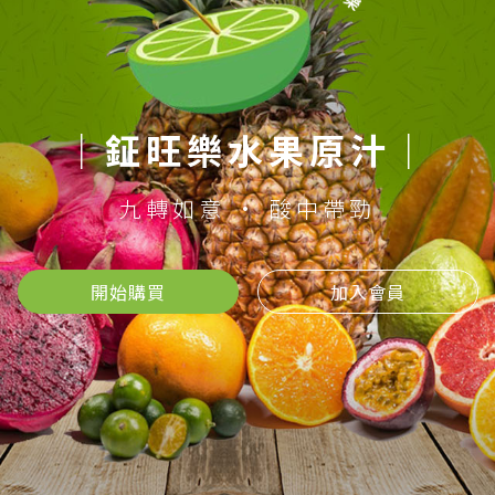
｜鉦旺樂水果原汁｜
九轉如意 · 酸中帶勁
開始購買
加入會員