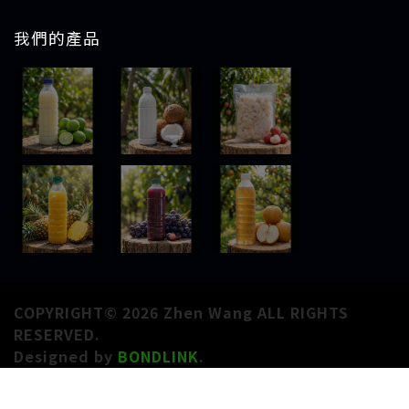
我們的產品
COPYRIGHT© 2026 Zhen Wang ALL RIGHTS
RESERVED.
Designed by
BONDLINK
.