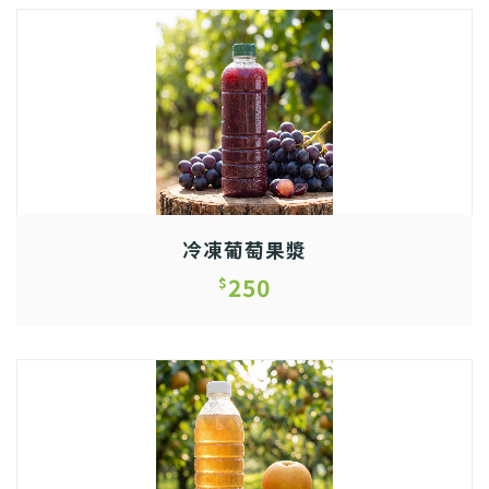
冷凍葡萄果漿
250
$