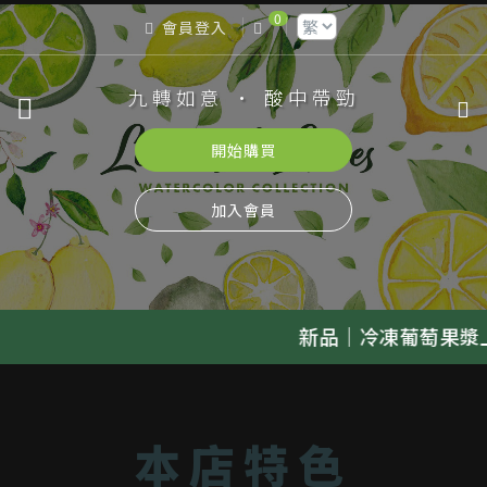
0
會員登入
九轉如意 · 酸中帶勁
開始購買
加入會員
新品｜冷凍葡萄果漿上架，歡迎來
本店特色