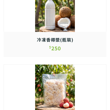
冷凍香椰漿(瓶裝)
250
$