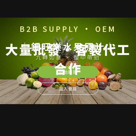
B2B SUPPLY · OEM
｜鉦旺樂水果原汁｜
大量批發・客製代工
九轉如意 · 酸中帶勁
合作
開始購買
加入會員
冷凍原汁・果漿・果肉一站式供應
連鎖餐飲長期供貨・食品工廠客製代工・少量試樣皆可洽詢
立即詢價