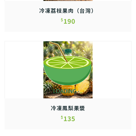
冷凍荔枝果肉（台灣）
190
$
冷凍鳳梨果漿
135
$