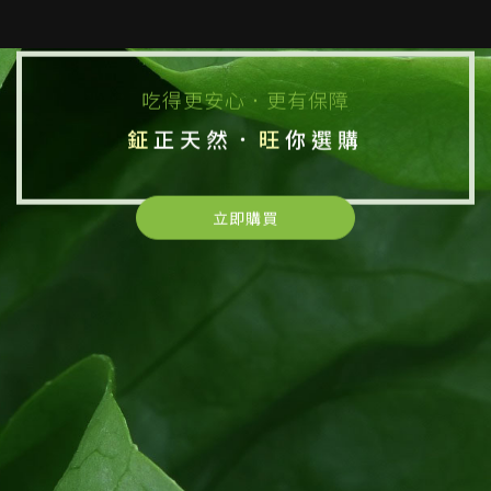
吃得更安心．更有保障
鉦
正天然．
旺
你選購
立即購買