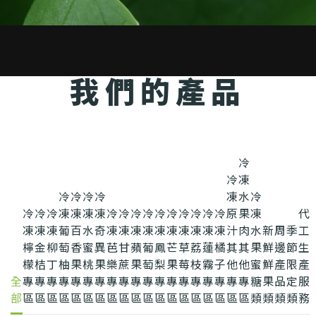
我們的產品
冷
冷
凍
冷
冷
冷
冷
凍
水
冷
冷
冷
冷
凍
凍
凍
凍
冷
冷
冷
冷
冷
冷
冷
冷
冷
冷
原
果
凍
代
凍
凍
凍
葡
百
水
奇
凍
凍
凍
凍
凍
凍
凍
凍
凍
凍
汁
肉
水
新
周
季
工
檸
金
柳
萄
香
蜜
異
芭
甘
蘋
葡
鳳
芒
草
荔
蓮
橘
其
其
果
鮮
邊
節
生
檬
桔
丁
柚
果
桃
果
樂
蔗
果
萄
梨
果
莓
枝
霧
子
他
他
蜜
鮮
產
限
產
全
專
專
專
專
專
專
專
專
專
專
專
專
專
專
專
專
專
專
專
糖
果
品
定
服
部
區
區
區
區
區
區
區
區
區
區
區
區
區
區
區
區
區
區
區
類
類
類
類
務