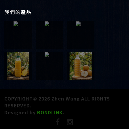
我們的產品
COPYRIGHT© 2026 Zhen Wang ALL RIGHTS
RESERVED.
Designed by
BONDLINK
.