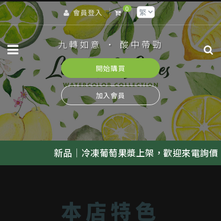
0
會員登入
九轉如意 · 酸中帶勁
開始購買
加入會員
品｜冷凍葡萄果漿上架，歡迎來電詢價
／
新
點擊
本店特色