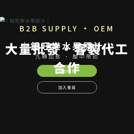
B2B SUPPLY · OEM
｜鉦旺樂水果原汁｜
大量批發・客製代工
九轉如意 · 酸中帶勁
合作
開始購買
加入會員
冷凍原汁・果漿・果肉一站式供應
連鎖餐飲長期供貨・食品工廠客製代工・少量試樣皆可洽詢
立即詢價