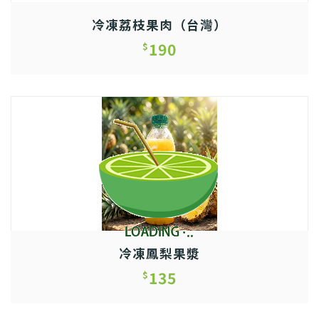
冷凍荔枝果肉（台灣）
190
$
冷凍鳳梨果漿
135
$