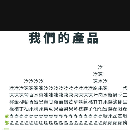
我們的產品
冷
冷
凍
冷
冷
冷
冷
凍
水
冷
冷
冷
冷
凍
凍
凍
凍
冷
冷
冷
冷
冷
冷
冷
冷
冷
冷
原
果
凍
代
凍
凍
凍
葡
百
水
奇
凍
凍
凍
凍
凍
凍
凍
凍
凍
凍
汁
肉
水
新
周
季
工
檸
金
柳
萄
香
蜜
異
芭
甘
蘋
葡
鳳
芒
草
荔
蓮
橘
其
其
果
鮮
邊
節
生
檬
桔
丁
柚
果
桃
果
樂
蔗
果
萄
梨
果
莓
枝
霧
子
他
他
蜜
鮮
產
限
產
全
專
專
專
專
專
專
專
專
專
專
專
專
專
專
專
專
專
專
專
糖
果
品
定
服
部
區
區
區
區
區
區
區
區
區
區
區
區
區
區
區
區
區
區
區
類
類
類
類
務