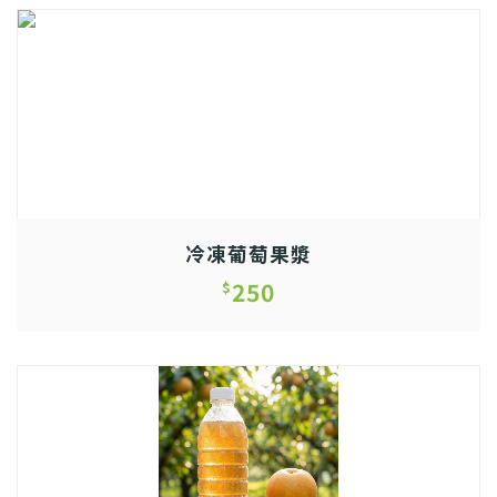
冷凍葡萄果漿
250
$