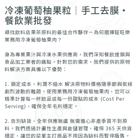
冷凍葡萄柚果粒｜手工去膜・
餐飲業批發
尋找飲料店果茶原料的最佳合作夥伴－為何選擇鉦旺樂
業務用冷凍葡萄柚果肉？
身為專業果汁與冷凍水果供應商，我們深知餐飲連鎖與
食品加工業者的痛點。針對您的需求，我們提供的原物
料解決方案具備以下優勢：
1. 鎖定成本，利潤不縮水 解決原物料價格隨季節與氣候
劇烈波動的難題。使用業務用冷凍葡萄柚果肉，您可以
精準計算每一杯飲品或每一份甜點的成本 (Cost Per
Serving)，確保全年毛利穩定。
2. 告別缺貨，全年供應無虞 無需擔心非產季買不到原
料。我們透過計畫性生產與倉儲管理，確保 365 天供貨
穩定，讓您的菜單主打商品不用因為缺料而暫停販售。