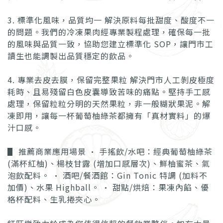
3. 標準化風味，品質均一 解決原料每批甜度、酸度不一
的問題。我們的冷凍果肉經專業製程處理，確保每一批
的風味與品質一致，協助您建立標準化 SOP，讓門市工
讀生也能調製出品質穩定的飲品。
4. 專業去皮去膜，保留完整果粒 解決門市人工剝皮極度
耗時、且易殘留白色皮囊導致苦味的痛點。堅持手工感
處理，保留粒粒分明的天然果粒，非一般糊狀果泥。解
凍即用，讓每一杯葡萄柚綠茶都擁有「真材實料」的爆
汁口感。
▋ 推薦商業應用場景 • 手搖飲/水吧：經典葡萄柚綠茶
(滿杯紅柚)、楊枝甘露 (增加口感層次)、鮮柚蜜茶、氣
泡飲配料。 • 酒吧/餐酒館：Gin Tonic 特調 (加料不
加價)、水果 Highball。 • 甜點/烘焙：果凍內餡、優
格杯配料、生乳捲夾心。