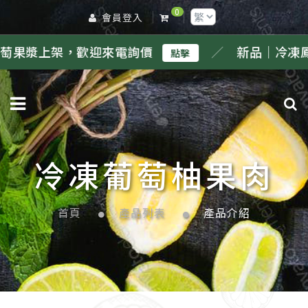
0
會員登入
歡迎來電詢價
／
新品｜冷凍鳳梨果漿上架，
點擊
冷凍葡萄柚果肉
首頁
產品列表
產品介紹