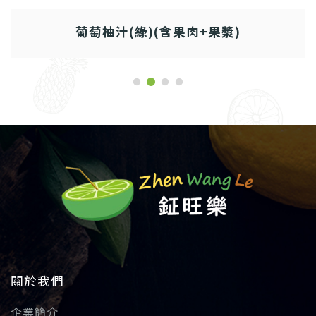
葡萄柚汁(綠)(含果肉+果漿)
關於我們
企業簡介