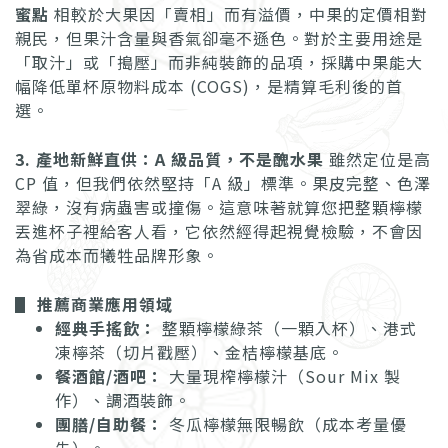
蜜點
相較於大果因「賣相」而有溢價，中果的定價相對
親民，但果汁含量與香氣卻毫不遜色。對於主要用途是
「取汁」或「搗壓」而非純裝飾的品項，採購中果能大
幅降低單杯原物料成本 (COGS)，是精算毛利後的首
選。
3. 產地新鮮直供：A 級品質，不是醜水果
雖然定位是高
CP 值，但我們依然堅持「A 級」標準。果皮完整、色澤
翠綠，沒有病蟲害或撞傷。這意味著就算您把整顆檸檬
丟進杯子裡給客人看，它依然經得起視覺檢驗，不會因
為省成本而犧牲品牌形象。
▋
推薦商業應用領域
經典手搖飲：
整顆檸檬綠茶（一顆入杯）、港式
凍檸茶（切片戳壓）、金桔檸檬基底。
餐酒館/酒吧：
大量現榨檸檬汁（Sour Mix 製
作）、調酒裝飾。
團膳/自助餐：
冬瓜檸檬無限暢飲（成本考量優