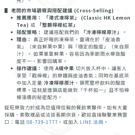
先）。
▋
老闆的市場觀察與搭配建議 (Cross-Selling)
推薦應用：
「港式凍檸茶」 (Classic HK Lemon
Tea)
或
「整顆檸檬紅茶」
搭配策略：
建議搭配我們的
「冷凍檸檬原汁」
。
理由：
真正好喝的凍檸茶，靈魂在於「皮油香
氣」（來自鮮果中果）與「穩定的酸度」（來自原
汁）。 如果單靠鮮果，容易因為季節雨水導致酸
度不一，影響回購率。
操作建議：
使用
A級中果
切片放入杯中，讓客人
享受「戳檸檬」的樂趣與皮油香氣；同時在基底茶
中加入定量
冷凍檸檬原汁
，鎖死整杯飲料的酸度
標準。這就是連鎖店能做到「千杯如一」且不怕檸
檬漲價的秘密配方。
鉦旺樂致力於成為您值得信賴的餐飲業夥伴。如有大量
採購、索取樣品或洽談長期供貨，歡迎直接聯繫業務窗
口：電話
08-739-1777
，或加入
LINE 洽詢
。