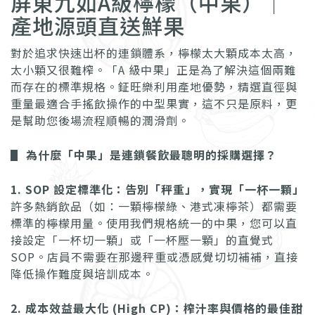
屏東九如A級檸檬（中果）｜
產地源頭直送鮮果
對於追求快速出杯的連鎖體系，檸檬太大顆成本太高，
太小顆又很難榨。「A 級中果」正是為了解決這個兩難
而存在的標準規格。鉦旺樂利用產地優勢，精選直徑與
重量最適合手搖飲操作的中型果實，這不只是原料，更
是幫助您後場流程順暢的潤滑劑。
▋
為什麼「中果」是連鎖餐飲最聰明的採購選擇？
1. SOP 設定標準化：告別「秤重」，實現「一杯一顆」
許多熱銷飲品（如：一顆檸檬綠、港式凍檸茶）都需要
標準的檸檬用量。使用我們規格統一的中果，您可以直
接設定「一杯切一顆」或「一杯壓一顆」的直覺式
SOP。店員不需要在那邊秤重或憑感覺切切補補，直接
降低操作難度與培訓成本。
2. 成本效益最大化 (High CP)：榨汁率與價格的最佳甜