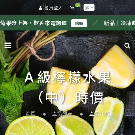
0
會員登入
來電詢價
／
新品｜冷凍鳳梨果漿上架，歡
點擊
Ａ級檸檬水果
（中）時價
首頁
產品列表
產品介紹