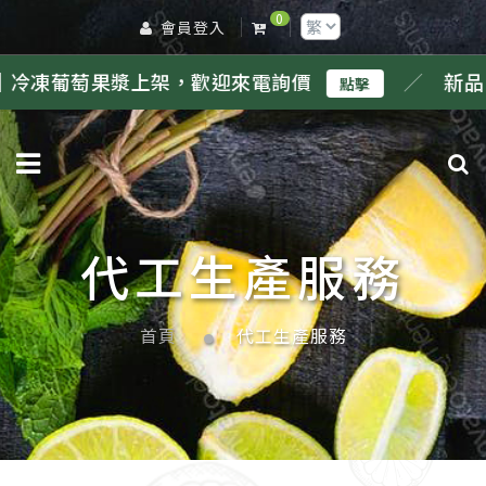
0
會員登入
漿上架，歡迎來電詢價
／
新品｜冷凍鳳梨
點擊
代工生產服務
首頁
代工生產服務