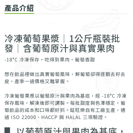
產品介紹
冷凍葡萄果漿｜1公斤瓶裝批
發｜含葡萄原汁與真實果肉
-18°C 冷凍保存・吃得到果肉・葡萄香甜
想在飲品裡做出真實葡萄風味，鮮葡萄卻得逐顆去籽去
皮，產季一過價格又難掌握。
冷凍葡萄果漿以葡萄原汁與果肉為基底，經 -18°C 冷凍
保存風味，解凍後即可調製。每批甜度與色澤穩定，葡
萄飲品的成本和口味都好抓。鉦旺樂自有工廠生產，通
過 ISO 22000、HACCP 與 HALAL 三項驗證。
▋ 以葡萄原汁與果肉為基底，