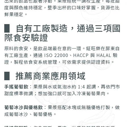
出來的飲品也跟著浮動。果漿經統一調校生產，每批甜
度與顏色維持穩定，整季出杯的口味好掌握，貨源也比
鮮果穩定。
▋ 自有工廠製造，通過三項國
際食安驗證
原料的食安，是飲品端最在意的一環。鉦旺樂在屏東自
有工廠生產，通過 ISO 22000、HACCP 與 HALAL 驗
證，製程依食安系統管理，可依需求提供認證資料。
▋ 推薦商業應用領域
手搖葡萄飲
：果漿與水或氣泡水約 1:4 起調，再依門市
甜度標準微調；想加強口感可加入冷凍葡萄果肉。
葡萄冰沙與優格飲
：果漿搭配冰塊或無糖優格打製，做
成葡萄冰沙、葡萄優格。