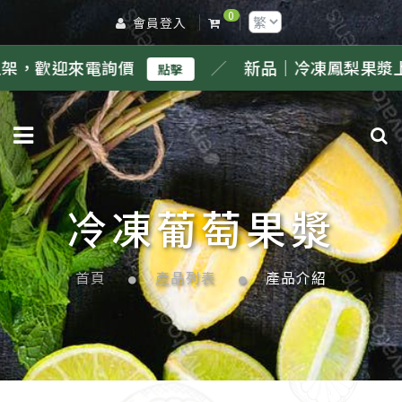
0
會員登入
價
／
新品｜冷凍鳳梨果漿上架，歡迎來電詢
點擊
冷凍葡萄果漿
首頁
產品列表
產品介紹