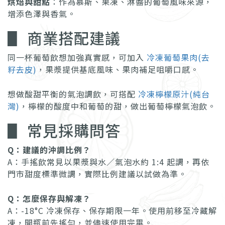
烘焙與甜點
：作為慕斯、果凍、淋醬的葡萄風味來源，
增添色澤與香氣。
▋ 商業搭配建議
同一杯葡萄飲想加強真實感，可加入
冷凍葡萄果肉(去
籽去皮)
，果漿提供基底風味、果肉補足咀嚼口感。
想做酸甜平衡的氣泡調飲，可搭配
冷凍檸檬原汁(純台
灣)
，檸檬的酸度中和葡萄的甜，做出葡萄檸檬氣泡飲。
▋ 常見採購問答
Q：建議的沖調比例？
A：手搖飲常見以果漿與水／氣泡水約 1:4 起調，再依
門市甜度標準微調，實際比例建議以試做為準。
Q：怎麼保存與解凍？
A：-18°C 冷凍保存、保存期限一年。使用前移至冷藏解
凍，開瓶前先搖勻，並儘速使用完畢。