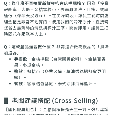
Q：為什麼不直接買新鮮金桔在店裡現榨？
因為「投資
報酬率」太低。金桔顆粒小、表面難清洗，且榨汁效率
極低（榨半天沒幾cc）。在尖峰時段，讓員工花時間處
理金桔是非常不划算的。使用我們的冷凍原汁，直接幫
您省去最耗時的清洗與榨汁工序，開封即用，讓員工把
時間花在服務客人上。
Q：這款產品適合做什麼？
非常適合做為飲品的「風味
加速器」。
手搖飲
：金桔檸檬（台灣國民飲料）、金桔百香
果、冬瓜金桔。
熱飲
：熱桔茶（冬季必備，精油香氣遇熱會更明
顯）。
餐飲
：客家桔醬基底、泰式涼拌海鮮醬汁。
▋ 老闆建議搭配 (Cross-Selling)
【國民經典組合】
：金桔與檸檬是天生一對。強烈建議