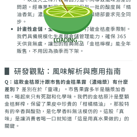
問題。經專業製程處理，確保每一批的酸度與「精
油香氣」濃度一致，讓門市品質與總部要求完全同
步。
計畫性倉儲，全年穩定供貨
：打破金桔產季限制。
我們具備規模化生產與倉儲管理能力，確保 365
天供貨無虞，讓您的經典商品「金桔檸檬」能全年
販售，不用因為換季而下架。
▋ 研發觀點：風味解析與應用指南
Q：這款金桔原汁跟市售的金桔果露（濃縮漿）有什麼
差別？
差別在於「靈魂」。市售果露多半是糖漿加香
精，喝起來只有死甜和化學味。我們的金桔原汁是整顆
金桔鮮榨，保留了果皮中珍貴的「柑橘精油」，那股特
有的辛香與酸勁，是化學香料無法模仿的。這股「真
味」是讓消費者喝一口就知道「這是用真水果做的」的
關鍵。