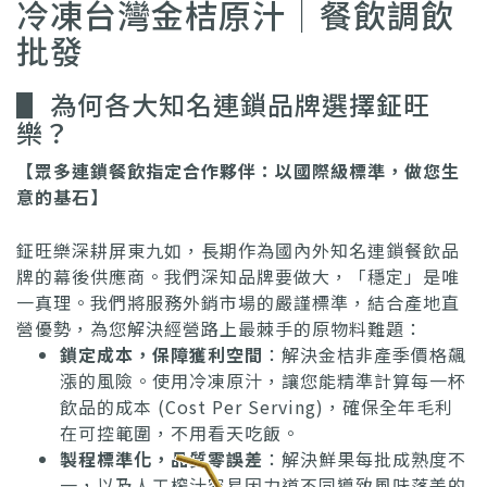
冷凍台灣金桔原汁｜餐飲調飲
批發
▋ 為何各大知名連鎖品牌選擇鉦旺
樂？
【眾多連鎖餐飲指定合作夥伴：以國際級標準，做您生
意的基石】
鉦旺樂深耕屏東九如，長期作為國內外知名連鎖餐飲品
牌的幕後供應商。我們深知品牌要做大，「穩定」是唯
一真理。我們將服務外銷市場的嚴謹標準，結合產地直
營優勢，為您解決經營路上最棘手的原物料難題：
鎖定成本，保障獲利空間
：解決金桔非產季價格飆
漲的風險。使用冷凍原汁，讓您能精準計算每一杯
飲品的成本 (Cost Per Serving)，確保全年毛利
在可控範圍，不用看天吃飯。
製程標準化，品質零誤差
：解決鮮果每批成熟度不
一，以及人工榨汁容易因力道不同導致風味落差的