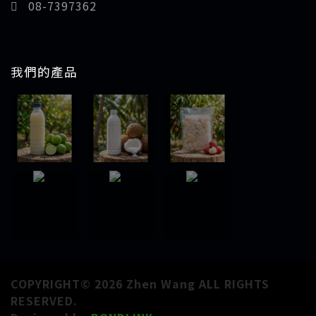
08-7397362
我們的產品
COPYRIGHT© 2026 Zhen Wang ALL RIGHTS
RESERVED.