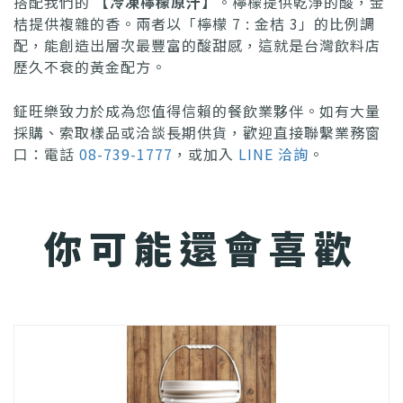
搭配我們的
【冷凍檸檬原汁】
。檸檬提供乾淨的酸，金
桔提供複雜的香。兩者以「檸檬 7 : 金桔 3」的比例調
配，能創造出層次最豐富的酸甜感，這就是台灣飲料店
歷久不衰的黃金配方。
鉦旺樂致力於成為您值得信賴的餐飲業夥伴。如有大量
採購、索取樣品或洽談長期供貨，歡迎直接聯繫業務窗
口：電話
08-739-1777
，或加入
LINE 洽詢
。
你可能還會喜歡