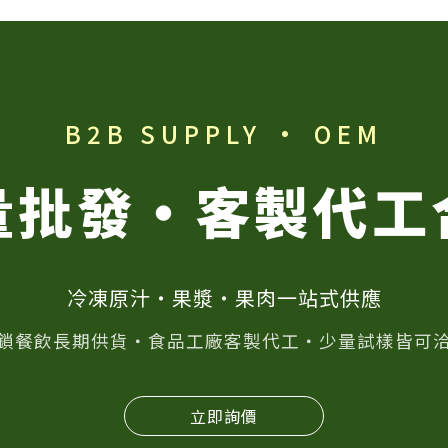
B2B SUPPLY · OEM
量批發・客製代工
冷凍原汁・果漿・果肉一站式供應
鎖餐飲長期供貨・食品工廠客製代工・少量試樣皆可
立即詢價