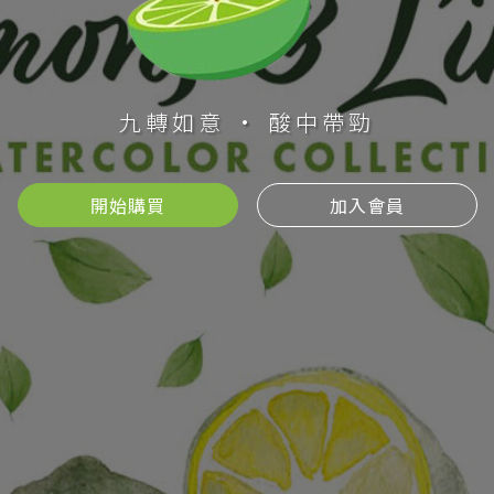
九轉如意 · 酸中帶勁
開始購買
加入會員