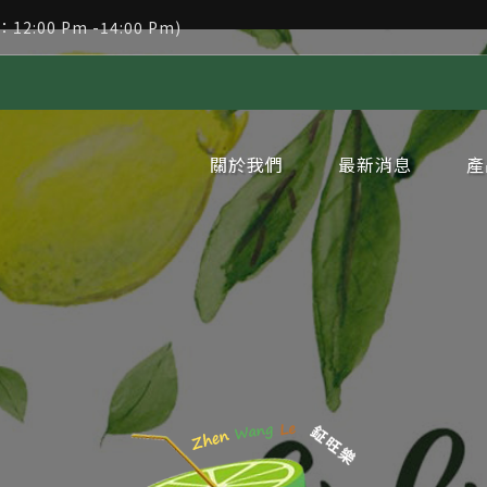
：12:00 Pm -14:00 Pm)
關於我們
最新消息
產
企業簡介
企業沿革
品牌理念
網站地圖
隱私權政策
公告消息
新聞消息
冷
冷
冷
冷
冷
冷
冷
冷
冷
冷
冷
冷
冷
冷
冷
冷
冷
冷
冷
冷
新
周
季
代