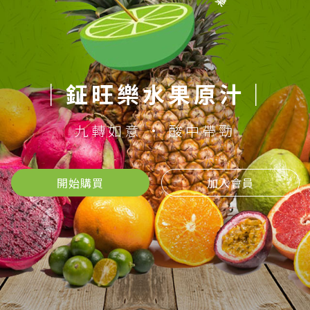
｜鉦旺樂水果原汁｜
九轉如意 · 酸中帶勁
開始購買
加入會員