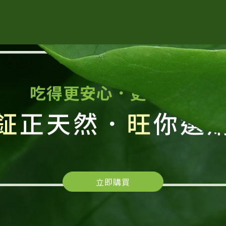
吃得更安心．更有保障
鉦
正天然．
旺
你選
立即購買