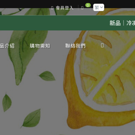
0
會員登入
新品｜冷凍葡萄果漿上架，歡迎來電詢價
點擊
品介紹
購物需知
聯絡我們
凍檸檬專區
凍金桔專區
凍柳丁專區
凍葡萄柚專區
凍百香果專區
凍水蜜桃專區
凍奇異果專區
凍芭樂專區
凍甘蔗專區
凍蘋果專區
凍葡萄專區
凍鳳梨專區
凍芒果專區
凍草莓專區
凍荔枝專區
凍蓮霧專區
凍橘子專區
凍原汁其他專區
凍水果肉其他專區
凍水果蜜糖類
鮮鮮果類
邊產品類
節限定類
工生產服務