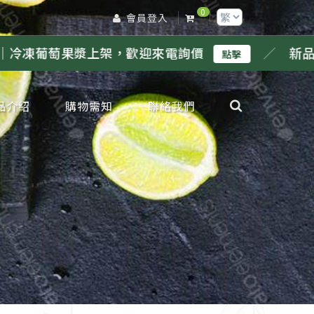
0
會員登入
架，歡迎來電詢價
／
新品｜冷凍鳳梨果漿上
點擊
品介紹
購物需知
聯絡我們
凍檸檬專區
凍金桔專區
凍柳丁專區
凍葡萄柚專區
凍百香果專區
凍水蜜桃專區
凍奇異果專區
凍芭樂專區
凍甘蔗專區
凍蘋果專區
凍葡萄專區
凍鳳梨專區
凍芒果專區
凍草莓專區
凍荔枝專區
凍蓮霧專區
凍橘子專區
凍原汁其他專區
凍水果肉其他專區
凍水果蜜糖類
鮮鮮果類
邊產品類
節限定類
工生產服務