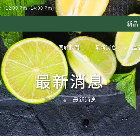
休：12:00 Pm -14:00 Pm)
新品｜冷凍葡萄果漿上
關於我們
最新消息
產
企業簡介
企業沿革
品牌理念
網站地圖
隱私權政策
公告消息
新聞消息
冷
冷
冷
冷
冷
冷
冷
冷
冷
冷
冷
冷
冷
冷
冷
冷
冷
冷
冷
冷
新
周
季
代
最新消息
首頁
最新消息