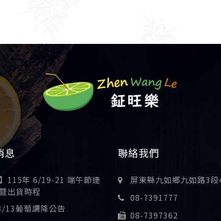
消息
聯絡我們
115年 6/19-21 端午節連
屏東縣九如鄉九如路3段
暨出貨時程
08-7391777
03/13葡萄調降公告
08-7397362