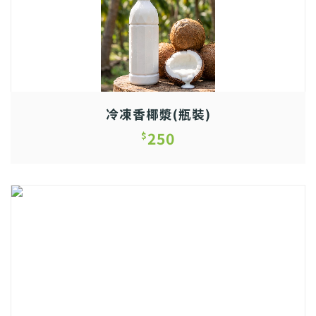
冷凍香椰漿(瓶裝)
250
$