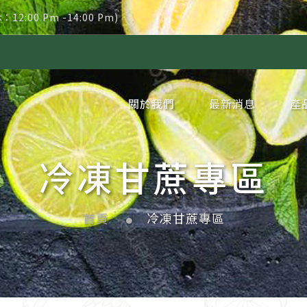
休：12:00 Pm -14:00 Pm)
新品｜冷凍葡萄果
關於我們
最新消息
產
企業簡介
企業沿革
品牌理念
網站地圖
隱私權政策
公告消息
新聞消息
冷
冷
冷
冷
冷
冷
冷
冷
冷
冷
冷
冷
冷
冷
冷
冷
冷
冷
冷
冷
新
周
季
代
冷凍甘蔗專區
首頁
冷凍甘蔗專區