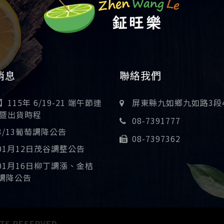
消息
聯絡我們
115年 6/19-21 端午節連
屏東縣九如鄉九如路3段
暨出貨時程
08-7391777
03/13葡萄調降公告
08-7397362
年01月12日茂谷調整公告
年01月16日柳丁調漲、金桔
)調降公告
TS RESERVED.