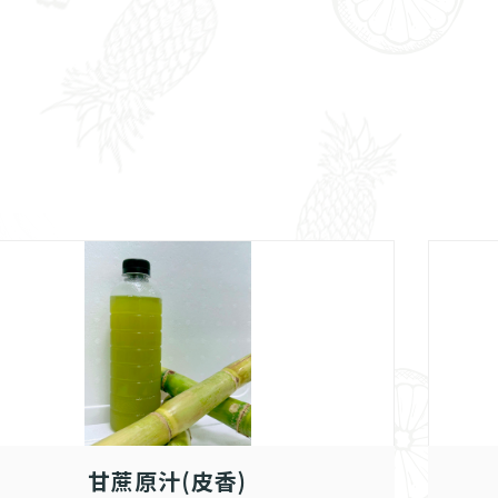
甘蔗原汁(皮香)