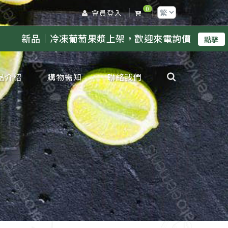
0
會員登入
漿上架，歡迎來電詢價
／
新品｜冷凍鳳梨
點擊
品介紹
購物需知
聯絡我們
凍檸檬專區
凍金桔專區
凍柳丁專區
凍葡萄柚專區
凍百香果專區
凍水蜜桃專區
凍奇異果專區
凍芭樂專區
凍甘蔗專區
凍蘋果專區
凍葡萄專區
凍鳳梨專區
凍芒果專區
凍草莓專區
凍荔枝專區
凍蓮霧專區
凍橘子專區
凍原汁其他專區
凍水果肉其他專區
凍水果蜜糖類
鮮鮮果類
邊產品類
節限定類
工生產服務