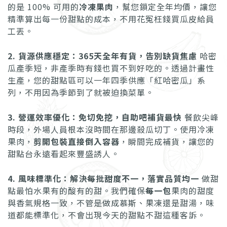
的是 100% 可用的
冷凍果肉
，幫您鎖定全年均價，讓您
精準算出每一份甜點的成本，不用花冤枉錢買瓜皮給員
工丟。
2. 貨源供應穩定：365天全年有貨，告別缺貨焦慮
哈密
瓜產季短，非產季時有錢也買不到好吃的。透過計畫性
生產，您的甜點區可以一年四季供應「紅哈密瓜」系
列，不用因為季節到了就被迫換菜單。
3. 營運效率優化：免切免挖，自助吧補貨最快
餐飲尖峰
時段，外場人員根本沒時間在那邊殺瓜切丁。使用冷凍
果肉，
剪開包裝直接倒入容器
，瞬間完成補貨，讓您的
甜點台永遠看起來豐盛誘人。
4. 風味標準化：解決每批甜度不一，落實品質均一
做甜
點最怕水果有的酸有的甜。我們確保
每一包
果肉的甜度
與香氣規格一致，不管是做成慕斯、果凍還是甜湯，味
道都能標準化，不會出現今天的甜點不甜這種客訴。