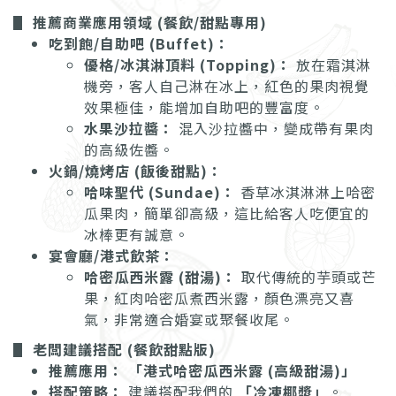
▋ 推薦商業應用領域 (餐飲/甜點專用)
吃到飽/自助吧 (Buffet)：
優格/冰淇淋頂料 (Topping)：
放在霜淇淋
機旁，客人自己淋在冰上，紅色的果肉視覺
效果極佳，能增加自助吧的豐富度。
水果沙拉醬：
混入沙拉醬中，變成帶有果肉
的高級佐醬。
火鍋/燒烤店 (飯後甜點)：
哈味聖代 (Sundae)：
香草冰淇淋淋上哈密
瓜果肉，簡單卻高級，這比給客人吃便宜的
冰棒更有誠意。
宴會廳/港式飲茶：
哈密瓜西米露 (甜湯)：
取代傳統的芋頭或芒
果，紅肉哈密瓜煮西米露，顏色漂亮又喜
氣，非常適合婚宴或聚餐收尾。
▋ 老闆建議搭配 (餐飲甜點版)
推薦應用：
「港式哈密瓜西米露 (高級甜湯)」
搭配策略：
建議搭配我們的
「冷凍椰漿」
。