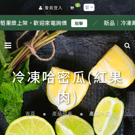
0
會員登入
迎來電詢價
／
新品｜冷凍鳳梨果漿上架，歡
點擊
冷凍哈密瓜(紅果
肉)
首頁
產品列表
產品介紹