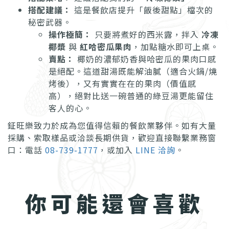
搭配建議：
這是餐飲店提升「飯後甜點」檔次的
秘密武器。
操作極簡：
只要將煮好的西米露，拌入
冷凍
椰漿
與
紅哈密瓜果肉
，加點糖水即可上桌。
賣點：
椰奶的濃郁奶香與哈密瓜的果肉口感
是絕配。這道甜湯既能解油膩（適合火鍋/燒
烤後），又有實實在在的果肉（價值感
高），絕對比送一碗普通的綠豆湯更能留住
客人的心。
鉦旺樂致力於成為您值得信賴的餐飲業夥伴。如有大量
採購、索取樣品或洽談長期供貨，歡迎直接聯繫業務窗
口：電話
08-739-1777
，或加入
LINE 洽詢
。
你可能還會喜歡