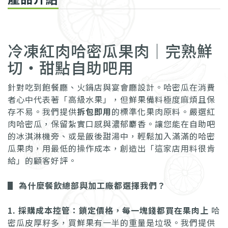
冷凍紅肉哈密瓜果肉｜完熟鮮
切・甜點自助吧用
針對吃到飽餐廳、火鍋店與宴會廳設計。哈密瓜在消費
者心中代表著「高級水果」，但鮮果備料極度麻煩且保
存不易。我們提供
拆包即用
的標準化果肉原料。嚴選紅
肉哈密瓜，保留紮實口感與濃郁麝香。讓您能在自助吧
的冰淇淋機旁、或是飯後甜湯中，輕鬆加入滿滿的哈密
瓜果肉，用最低的操作成本，創造出「這家店用料很肯
給」的顧客好評。
▋ 為什麼餐飲總部與加工廠都選擇我們？
1. 採購成本控管：鎖定價格，每一塊錢都買在果肉上
哈
密瓜皮厚籽多，買鮮果有一半的重量是垃圾。我們提供