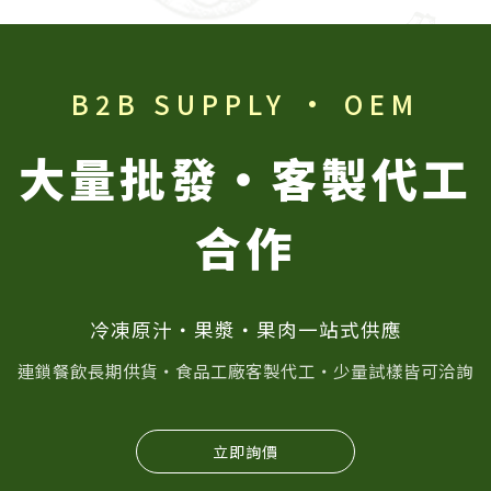
B2B SUPPLY · OEM
大量批發・客製代工
合作
冷凍原汁・果漿・果肉一站式供應
連鎖餐飲長期供貨・食品工廠客製代工・少量試樣皆可洽詢
立即詢價