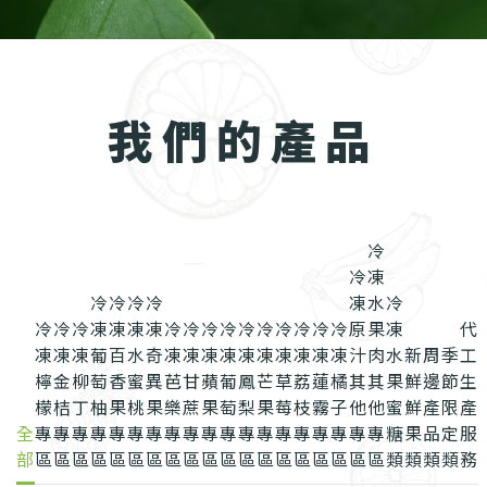
我們的產品
冷
冷
凍
冷
冷
冷
冷
凍
水
冷
冷
冷
冷
凍
凍
凍
凍
冷
冷
冷
冷
冷
冷
冷
冷
冷
冷
原
果
凍
代
凍
凍
凍
葡
百
水
奇
凍
凍
凍
凍
凍
凍
凍
凍
凍
凍
汁
肉
水
新
周
季
工
檸
金
柳
萄
香
蜜
異
芭
甘
蘋
葡
鳳
芒
草
荔
蓮
橘
其
其
果
鮮
邊
節
生
檬
桔
丁
柚
果
桃
果
樂
蔗
果
萄
梨
果
莓
枝
霧
子
他
他
蜜
鮮
產
限
產
全
專
專
專
專
專
專
專
專
專
專
專
專
專
專
專
專
專
專
專
糖
果
品
定
服
部
區
區
區
區
區
區
區
區
區
區
區
區
區
區
區
區
區
區
區
類
類
類
類
務