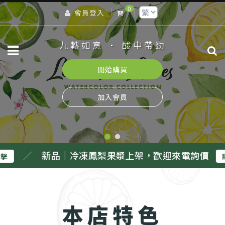
0
會員登入
｜鉦旺樂水果原汁｜
九轉如意 · 酸中帶勁
開始購買
加入會員
凍鳳梨果漿上架，歡迎來電詢價
／
新品｜冷
點擊
本店特色