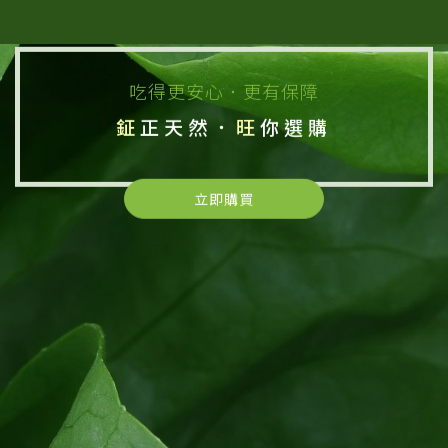
吃得更安心．更有保障
鉦
正天然．
旺
你選購
立即購買