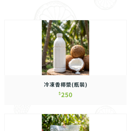
冷凍香椰漿(瓶裝)
250
$