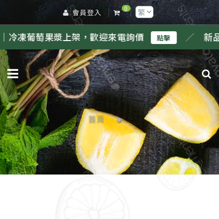
0
會員登入
萄果漿上架，歡迎來電詢價
／
新品｜冷凍鳳
點擊
首頁