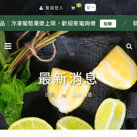
0
會員登入
萄果漿上架，歡迎來電詢價
／
新品｜冷凍鳳
點擊
最新消息
首頁
最新消息