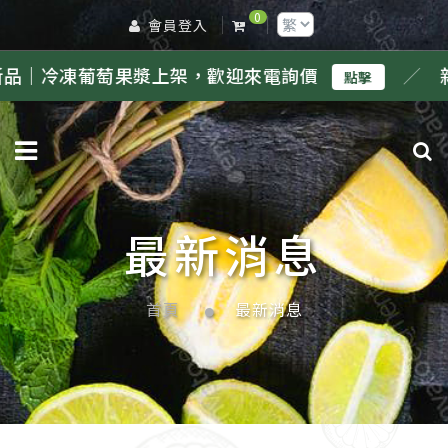
0
會員登入
葡萄果漿上架，歡迎來電詢價
／
新品｜冷凍
點擊
最新消息
首頁
最新消息