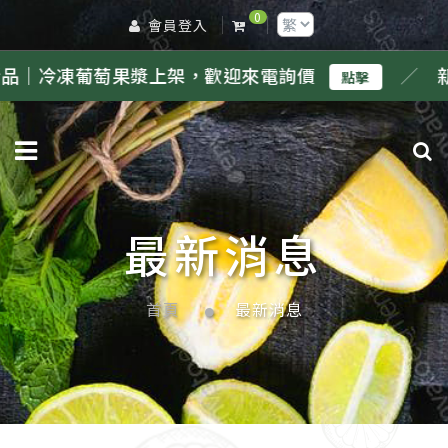
0
會員登入
葡萄果漿上架，歡迎來電詢價
／
新品｜冷凍
點擊
最新消息
首頁
最新消息