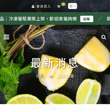
0
會員登入
葡萄果漿上架，歡迎來電詢價
／
新品｜冷凍
點擊
最新消息
首頁
最新消息