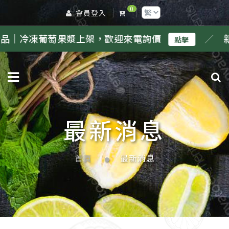
0
會員登入
葡萄果漿上架，歡迎來電詢價
／
新品｜冷凍
點擊
最新消息
首頁
最新消息