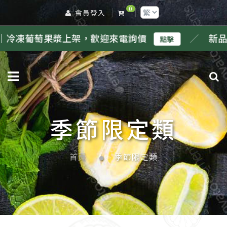
0
會員登入
果漿上架，歡迎來電詢價
／
新品｜冷凍鳳
點擊
季節限定類
首頁
季節限定類