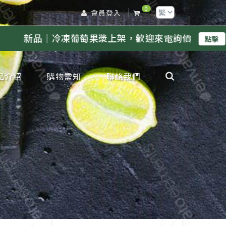
0
會員登入
萄果漿上架，歡迎來電詢價
／
新品｜冷凍鳳
點擊
品介紹
購物需知
聯絡我們
凍檸檬專區
凍金桔專區
凍柳丁專區
凍葡萄柚專區
凍百香果專區
凍水蜜桃專區
凍奇異果專區
凍芭樂專區
凍甘蔗專區
凍蘋果專區
凍葡萄專區
凍鳳梨專區
凍芒果專區
凍草莓專區
凍荔枝專區
凍蓮霧專區
凍橘子專區
凍原汁其他專區
凍水果肉其他專區
凍水果蜜糖類
鮮鮮果類
邊產品類
節限定類
工生產服務