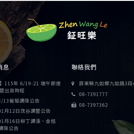
消息
聯絡我們
115年 6/19-21 端午節連
屏東縣九如鄉九如路3段
暨出貨時程
08-7391777
03/13葡萄調降公告
08-7397362
年01月12日茂谷調整公告
年01月16日柳丁調漲、金桔
)調降公告