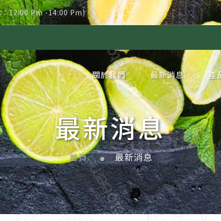
休：12:00 Pm -14:00 Pm)
新品｜冷凍葡
關於我們
最新消息
產
企業簡介
企業沿革
品牌理念
網站地圖
隱私權政策
公告消息
新聞消息
冷
冷
冷
冷
冷
冷
冷
冷
冷
冷
冷
冷
冷
冷
冷
冷
冷
冷
冷
冷
新
周
季
代
最新消息
首頁
最新消息