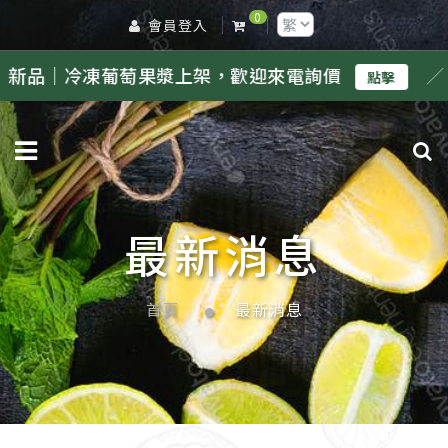
0
會員登入
凍葡萄果漿上架，歡迎來電詢價
／
新品｜
點擊
最新消息
首頁
最新消息