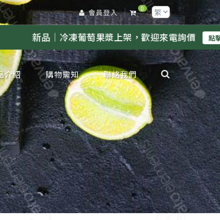
0
會員登入
凍葡萄果漿上架，歡迎來電詢價
／
新品｜冷
點擊
品介紹
購物需知
聯絡我們
凍檸檬專區
凍金桔專區
凍柳丁專區
凍葡萄柚專區
凍百香果專區
凍水蜜桃專區
凍奇異果專區
凍芭樂專區
凍甘蔗專區
凍蘋果專區
凍葡萄專區
凍鳳梨專區
凍芒果專區
凍草莓專區
凍荔枝專區
凍蓮霧專區
凍橘子專區
凍原汁其他專區
凍水果肉其他專區
凍水果蜜糖類
鮮鮮果類
邊產品類
節限定類
工生產服務