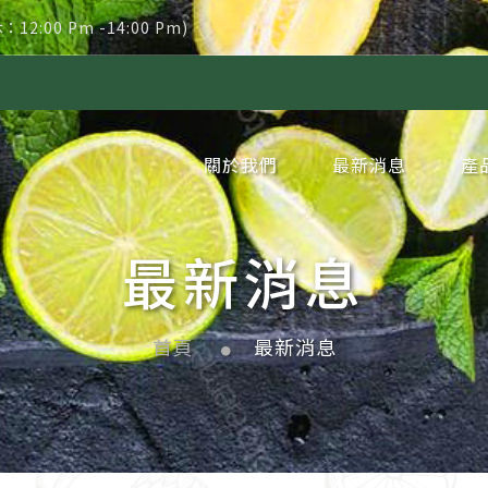
休：12:00 Pm -14:00 Pm)
新品｜冷
關於我們
最新消息
產
企業簡介
企業沿革
品牌理念
網站地圖
隱私權政策
公告消息
新聞消息
冷
冷
冷
冷
冷
冷
冷
冷
冷
冷
冷
冷
冷
冷
冷
冷
冷
冷
冷
冷
新
周
季
代
最新消息
首頁
最新消息